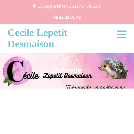
1, Les perelles - 36310 CHAILLAC
06 33 33 01 76
Cecile Lepetit
Desmaison
Patiente