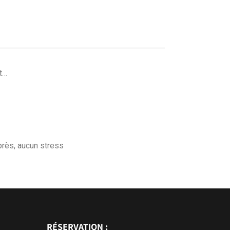
t…
près, aucun stress
RÉSERVATION :