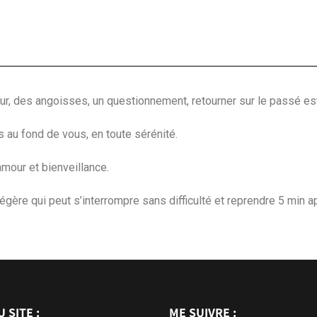
ur, des angoisses, un questionnement, retourner sur le passé es
 au fond de vous, en toute sérénité.
our et bienveillance.
gère qui peut s’interrompre sans difficulté et reprendre 5 min a
 SITE :
ME SUIVRE :