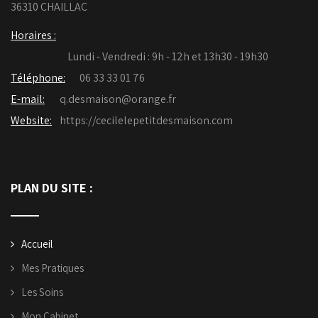
36310 CHAILLAC
Horaires :
Lundi - Vendredi : 9h - 12h et 13h30 - 19h30
Téléphone:
06 33 33 01 76
E-mail:
q.desmaison@orange.fr
Website:
https://cecilelepetitdesmaison.com
PLAN DU SITE :
Accueil
Mes Pratiques
Les Soins
Mon Cabinet