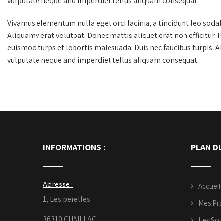
vulputate neque and imperdiet tellus aliquam consequat.
Vivamus elementum nulla eget orci lacinia, a tincidunt leo sodal
Aliquamy erat volutpat. Donec mattis aliquet erat non efficitur. 
euismod turps et lobortis malesuada. Duis nec faucibus turpis. 
vulputate neque and imperdiet tellus aliquam consequat.
INFORMATIONS :
PLAN DU
Adresse :
Accueil
1, Les perelles
Mes Pr
36310 CHAILLAC
Les Soi