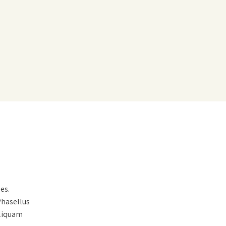
es.
Phasellus
Aliquam