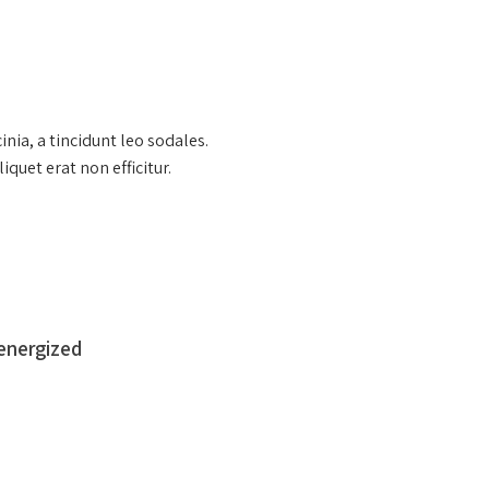
nia, a tincidunt leo sodales.
quet erat non efficitur.
energized