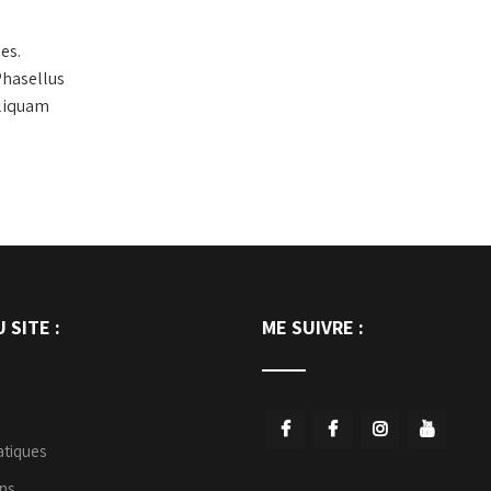
es.
Phasellus
Aliquam
 SITE :
ME SUIVRE :
atiques
ns